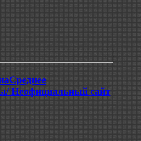
на
Среднее
вы/ Неофициальный сайт