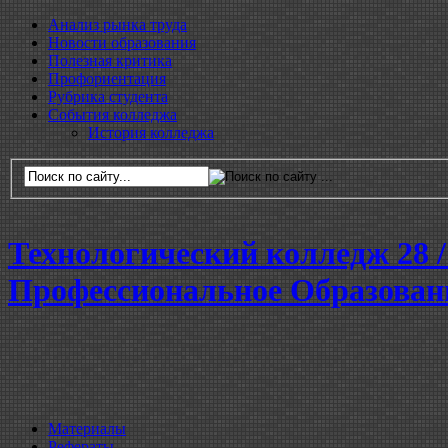
Анализ рынка труда
Новости образования
Полезная критика
Профориентация
Рубрика студента
События колледжа
История колледжа
Технологический колледж 28
Профессиональное Образован
Материалы
Рефераты