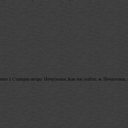
ние 1 Станция метро: Печатники; Как нас найти: м. Печатники, а