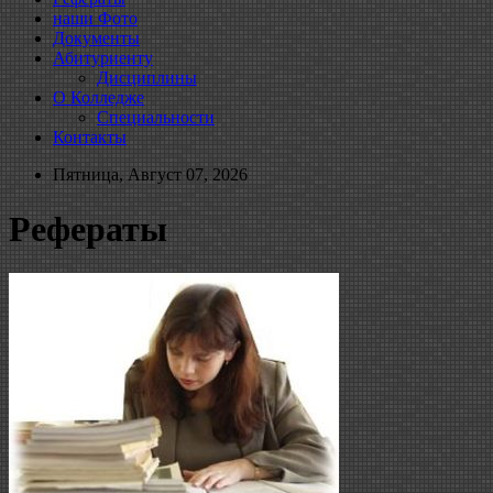
наши Фото
Документы
Абитуриенту
Дисциплины
О Колледже
Специальности
Контакты
Пятница, Август 07, 2026
Рефераты