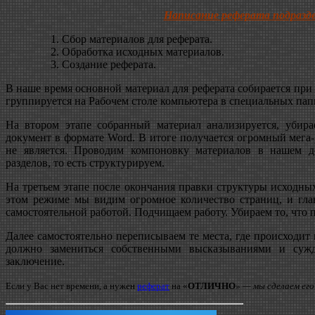
Написание реферата подразд
Сбор материалов для реферата.
Обработка исходных материалов.
Создание реферата.
В наше время основной материал для реферата собирается пр
группируется на Рабочем столе компьютера в специальных пап
На втором этапе собранный материал анализируется, убир
документ в формате Word. В итоге получается огромный мега-
не является. Проводим компоновку материалов в нашем д
разделов, то есть структурируем.
На третьем этапе после окончания правки структуры исходны
этом режиме мы видим огромное количество страниц, и глав
самостоятельной работой. Подчищаем работу. Убираем то, что п
Далее самостоятельно переписываем те места, где происходит
должно замениться собственными высказываниями и суж
заключение.
Если у Вас нет времени, а
нужен
реферат
на «
ОТЛИЧНО
» — мы сделаем его