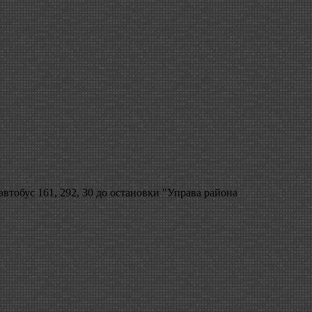
втобус 161, 292, 30 до остановки "Управа района