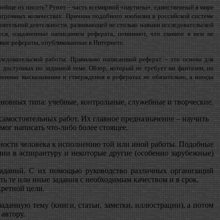
ообще их писать? Рунет – часть всемирной «паутины», единственный в мире
огромных количествах. Причина подобного изобилия в российской системе
оятельной деятельности, развивающей не столько навыки исследовательской
ся, озадаченные написанием реферата, понимают, что главное в нем не
овые рефераты, опубликованные в Интернете.
ледовательской работы. Правильно написанный реферат – это основа для
, доступных по заданной теме. Обзор, который не требует ни фантазии, ни
енные высказывания и утверждения в рефератах не обязательно, а иногда
сновных типа: учебные, контрольные, служебные и творческие.
самостоятельных работ. Их главное предназначение – научить
мог написать что-либо более стоящее.
ности человека к исполнению той или иной работы. Подобные
нии в аспирантуру и некоторые другие (особенно зарубежные)
заданий. С их помощью руководство различных организаций
ь те или иные задания с необходимым качеством и в срок.
кретной цели.
аданную тему (книги, статьи, заметки, иллюстрации), а потом
автору.