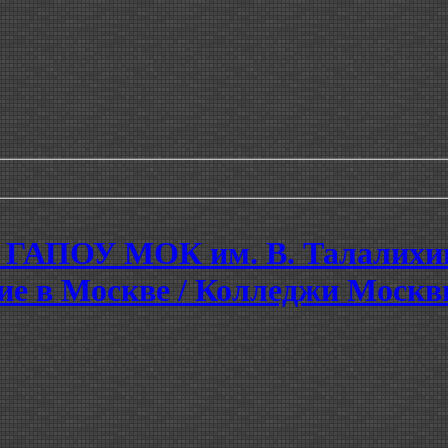
 / ГАПОУ МОК им. В. Талалихи
ие в Москве / Колледжи Моск