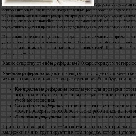
Рефераты. А нужно ли в
сектор Интернета, где широко представленные разнообразные рефераты в 
образования, где написание рефератов превратилось в особую форму самост
работы, сколько являющейся средством формализацией обучения. Учащие
содержание, а сдача и приёмка. Поэтому существует огромный спрос на гот
Изначально рефераты предназначены для привития учащимся приёмов исс
другой, более важной и значимой работы. Реферат – это обзор публикаций
оригинальности мышления, ни высказывания новых идей. Приводить собств
вообще неуместно.
Какие существуют
виды рефератов
? Охарактеризуем четыре о
Учебные рефераты
задаются учащимся и студентам в качестве 
человека навыкам подготовки рефератов, чтобы в будущем он с
Контрольные рефераты
используют для проверки готов
рефераты в обязательном порядке сдаются при поступле
учебные заведения.
Служебные рефераты
готовят в качестве служебных 
может проверить способности своих работников выполнят
Творческие рефераты
готовятся для себя и не имеют кон
При подготовке реферата собираются исходные материалы на з
выдержки из них группируются в том порядке, который удобен 