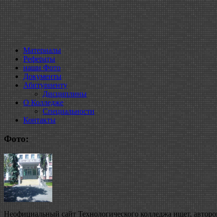
Материалы
Рефераты
наши Фото
Документы
Абитуриенту
Дисциплины
О Колледже
Специальности
Контакты
Фото:
Неофициальный сайт Технологического колледжа ищет, авторов 