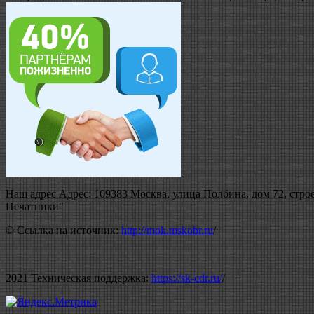
Наш адрес Адрес: 109383 Москва, улица Полбина, дом 72, строе
Печатники"
© Ссылка на источник:
http://mok.mskobr.ru
/
2021 Техническая поддержка:
https://sk-cdr.ru/
/